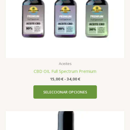
elegir
en
la
página
de
producto
Aceites
CBD OIL Full Spectrum Premium
15,00
€
-
34,00
€
SELECCIONAR OPCIONES