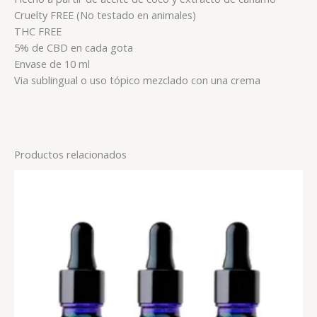
Cruelty FREE (No testado en animales)
THC FREE
5% de CBD en cada gota
Envase de 10 ml
Via sublingual o uso tópico mezclado con una crema
Productos relacionados
Rango
Este
de
producto
precios:
tiene
desde
15,00 €
múltiples
hasta
variantes.
34,00 €
Las
opciones
se
pueden