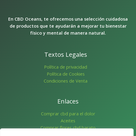
:
d
e
En CBD Oceans, te ofrecemos una selección cuidadosa
s
d
de productos que te ayudarán a mejorar tu bienestar
e
físico y mental de manera natural.
6
,
5
0
Textos Legales
€
h
Política de privacidad
a
Política de Cookies
s
Condiciones de Venta
t
a
6
5
Enlaces
,
0
0
Comprar cbd para el dolor
Aceites
€
Comprar flores cbd barato
Flores