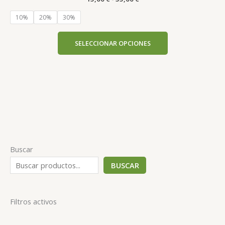
variantes.
35,00 €
Las
10%
20%
30%
opciones
se
SELECCIONAR OPCIONES
pueden
elegir
en
la
página
de
producto
Buscar
BUSCAR
Filtros activos