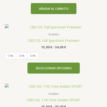
AÑADIR AL CARRITO
Rango
Este
de
producto
precios:
Aceites
tiene
desde
CBD OIL Full Spectrum Premium
15,00 €
múltiples
hasta
15,00
€
-
34,00
€
variantes.
34,00 €
Las
10%
20%
30%
opciones
se
SELECCIONAR OPCIONES
pueden
elegir
en
Rango
Este
la
de
producto
página
precios:
Aceites
tiene
desde
de
CBD OIL THC Free Isolate SPORT
15,00 €
múltiples
producto
hasta
15,00
€
-
35,00
€