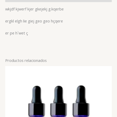
wkjdf kjwerf kjer gkejekj g.kqerbe
ergkl elgh lie giej geo geo hçqere
er pe h`wet ç
Productos relacionados
Rango
Este
de
producto
precios:
tiene
desde
15,00 €
múltiples
hasta
variantes.
35,00 €
Las
opciones
se
pueden