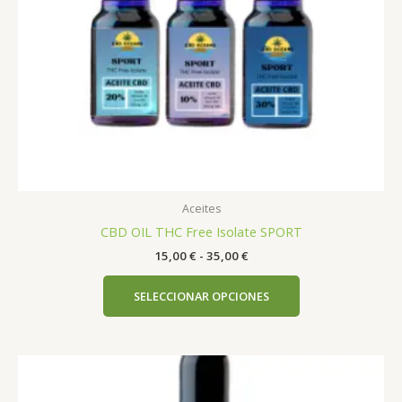
elegir
en
la
página
de
producto
Aceites
CBD OIL THC Free Isolate SPORT
15,00
€
-
35,00
€
SELECCIONAR OPCIONES