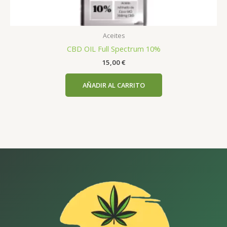
Aceites
CBD OIL Full Spectrum 10%
15,00
€
AÑADIR AL CARRITO