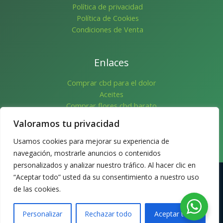
Política de privacidad
Política de Cookies
Condiciones de Venta
Enlaces
Comprar cbd para el dolor
Aceites
Comprar flores cbd barato
Flores
Valoramos tu privacidad
Pre-Rolls
Mascotas
Usamos cookies para mejorar su experiencia de
Cosmetica
navegación, mostrarle anuncios o contenidos
personalizados y analizar nuestro tráfico. Al hacer clic en
“Aceptar todo” usted da su consentimiento a nuestro uso
Copyright © 2026 | CBD Oceans Store
de las cookies.
Personalizar
Rechazar todo
Aceptar todo