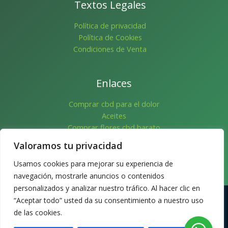
Textos Legales
Política de privacidad
Política de Cookies
Condiciones de Venta
Enlaces
Comprar cbd para el dolor
Aceites
Comprar flores cbd barato
Flores
Valoramos tu privacidad
Pre-Rolls
Mascotas
Usamos cookies para mejorar su experiencia de
Cosmetica
navegación, mostrarle anuncios o contenidos
personalizados y analizar nuestro tráfico. Al hacer clic en
“Aceptar todo” usted da su consentimiento a nuestro uso
Copyright © 2026 | CBD Oceans Store
de las cookies.