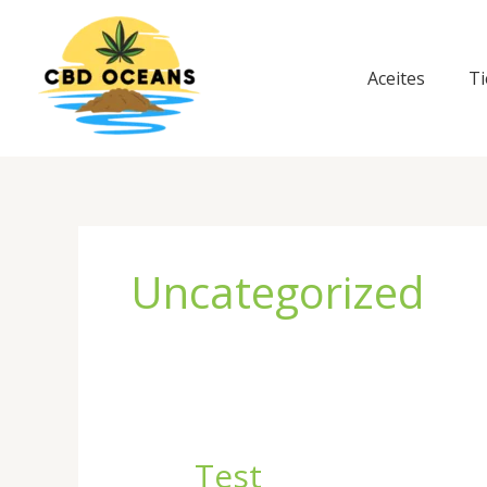
Ir
al
contenido
Aceites
T
Uncategorized
Test
Test