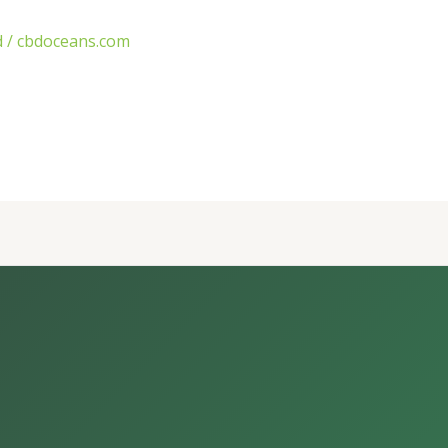
d
/
cbdoceans.com