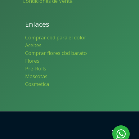
Condiciones de Venta
Enlaces
Comprar cbd para el dolor
Aceites
Comprar flores cbd barato
Flores
Pre-Rolls
Mascotas
Cosmetica